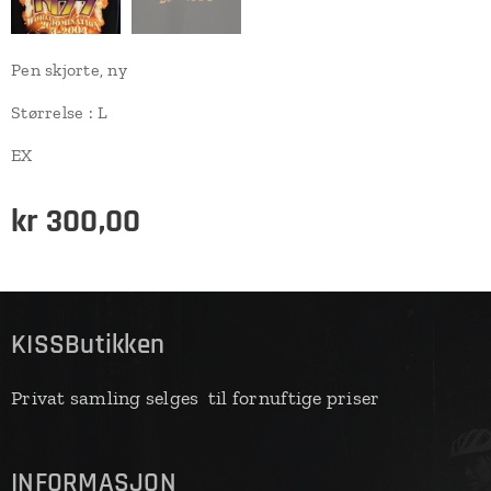
Pen skjorte, ny
Størrelse : L
EX
kr
300,00
KISSButikken
Privat samling selges til fornuftige priser
INFORMASJON