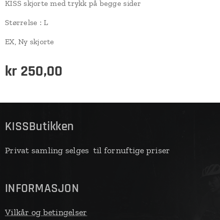
KISS skjorte med trykk på begge sider
Størrelse : L
EX, Ny skjorte
kr
250,00
KISSButikken
Privat samling selges til fornuftige priser
INFORMASJON
Vilkår og betingelser