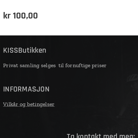
kr
100,00
KISSButikken
Privat samling selges til fornuftige priser
INFORMASJON
Vilkår og betingelser
Ta kontakt med meg: