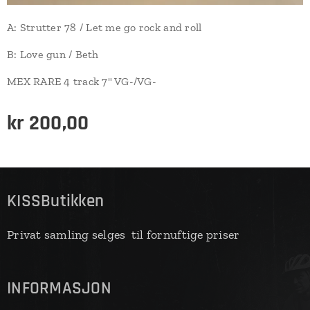
A: Strutter 78 / Let me go rock and roll
B: Love gun / Beth
MEX RARE 4 track 7" VG-/VG-
kr
200,00
KISSButikken
Privat samling selges til fornuftige priser
INFORMASJON