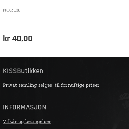
NOR EX
kr
40,00
KISSButikken
Privat samling selges til fornuftige priser
INFORMASJON
Vilkår og betingelser