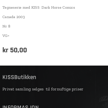
Tegneserie med KISS Dark Horse Comics
Canada 2003
Nr 8
VG+
kr
50,00
KISSButikken
Privat samling selges til fornuftige priser
INFORMASJON