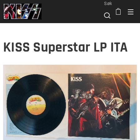
Søk
KISS Superstar LP ITA