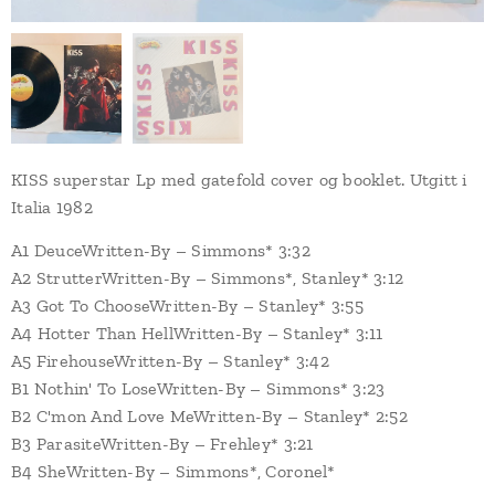
KISS superstar Lp med gatefold cover og booklet. Utgitt i
Italia 1982
A1 DeuceWritten-By – Simmons* 3:32
A2 StrutterWritten-By – Simmons*, Stanley* 3:12
A3 Got To ChooseWritten-By – Stanley* 3:55
A4 Hotter Than HellWritten-By – Stanley* 3:11
A5 FirehouseWritten-By – Stanley* 3:42
B1 Nothin' To LoseWritten-By – Simmons* 3:23
B2 C'mon And Love MeWritten-By – Stanley* 2:52
B3 ParasiteWritten-By – Frehley* 3:21
B4 SheWritten-By – Simmons*, Coronel*