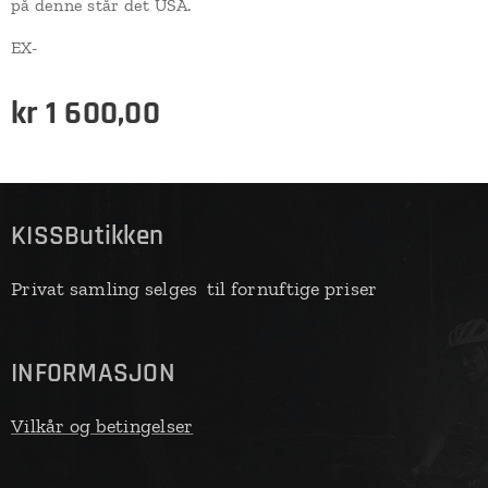
på denne står det USA.
EX-
kr
1 600,00
KISSButikken
Privat samling selges til fornuftige priser
INFORMASJON
Vilkår og betingelser