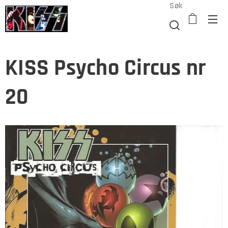
Søk
KISS Psycho Circus nr
20