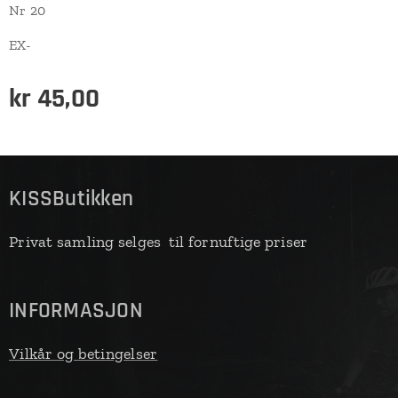
Nr 20
EX-
kr
45,00
KISSButikken
Privat samling selges til fornuftige priser
INFORMASJON
Vilkår og betingelser