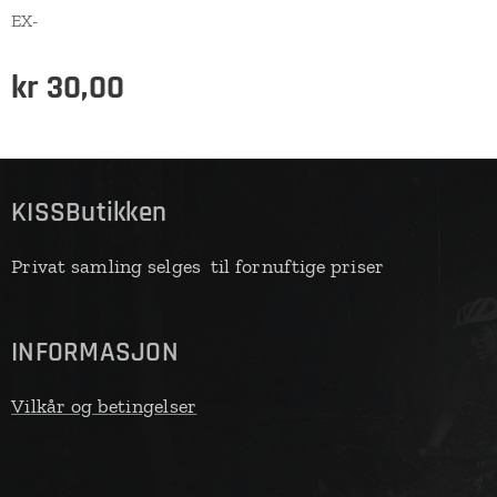
EX-
kr
30,00
KISSButikken
Privat samling selges til fornuftige priser
INFORMASJON
Vilkår og betingelser