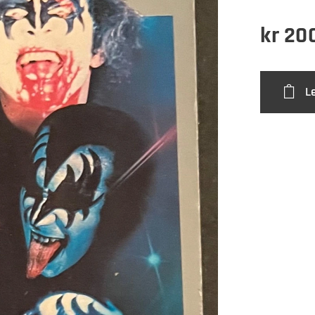
kr
20
L