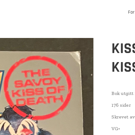
For
KIS
KIS
Bok utgitt
176 sider
Skrevet a
VG+