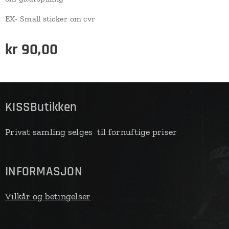
EX- Small sticker om cvr
kr
90,00
KISSButikken
Privat samling selges til fornuftige priser
INFORMASJON
Vilkår og betingelser