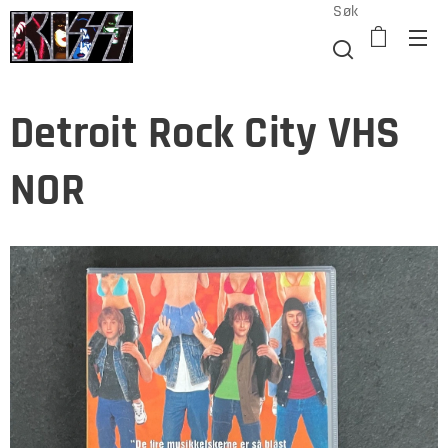
Søk
Detroit Rock City VHS
NOR