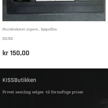
Norsktekstet utgave , kjøpefilm
EX/EX
kr
150,00
KISSButikken
Privat samling selges til fornuftige priser