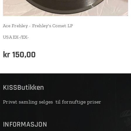
Ace Frehley - Frehley's Comet LP
USA EX-/EX-
kr
150,00
KISSButikken
Privat samling selges til fornuftige priser
INFORMASJON